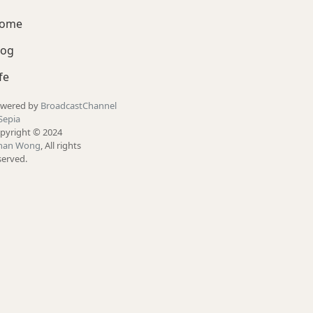
ome
log
fe
wered by
BroadcastChannel
Sepia
pyright © 2024
han Wong
, All rights
served.