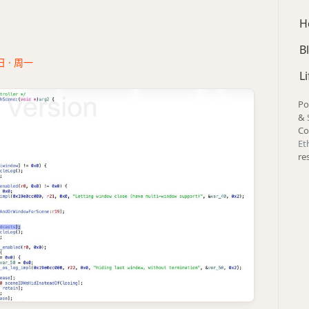
H
B
日 · 周一
Li
Po
&
Co
Et
re