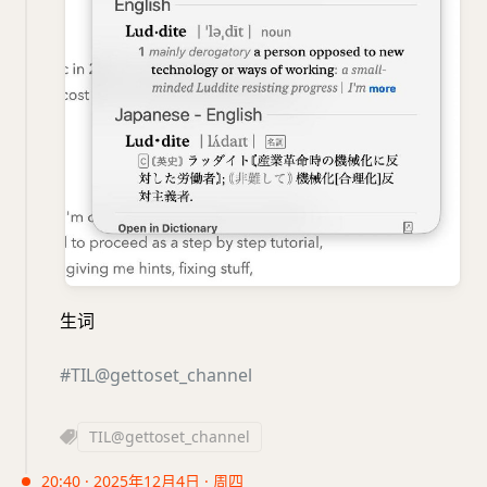
生词
#TIL@gettoset_channel
TIL@gettoset_channel
20:40 · 2025年12月4日 · 周四