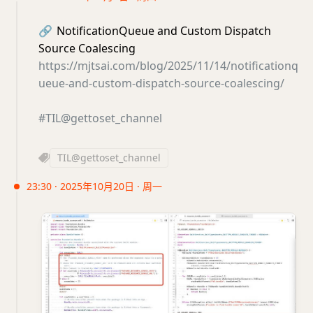
🔗
NotificationQueue and Custom Dispatch
Source Coalescing
https://mjtsai.com/blog/2025/11/14/notificationq
ueue-and-custom-dispatch-source-coalescing/
#TIL@gettoset_channel
TIL@gettoset_channel
23:30 · 2025年10月20日 · 周一