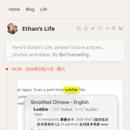
Home
Blog
Life
Ethan’s Life
Here’s Ethan’s Life, where I share articles,
photos and ideas. By
@e1hanw0ng
.
18:58 · 2026年3月21日 · 周六